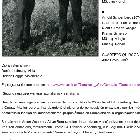
Mässige viertel
II
Arnold Schoenberg (187
Cuarteto nº 1 en Re men
Nicht zu rasch. Allegro
Kräftig. Scherzo
Mässig. Adagio
Mässig. Rondo
CUARTETO QUIROGA
Aitor Hevia, violín
Cibrán Sierra, violín
Denés Ludmány, viola
Helena Poggio, violonchelo
El programa del concierto en:
http://www.march.es/Recursos_Web/Culturales/Documentos/
“Segunda escuela vienesa; atonalismo y serialismo
Una de las más significativas figuras en la música del siglo XX es Arnold Schoenberg. Sus 
y Gustav Mahler, pero al final abandonó el sistema de composición tonal, para escribir mú
desarrolló la técnica del dodecafonismo, proponiéndola en reemplazo de la organización tona
Sus alumnos Anton Webern y Alban Berg también desarrollaron y profundizaron el uso del s
tres son conocidos, familiarmente, como La Trinidad Schoenberg, o la Segunda Escuela V
innovador que la Primera Escuela Vienesa de Haydn, Mozart y Beethoven.