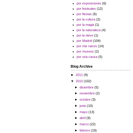
por exposiciones
(6)
por festivales
(12)
por fiestas
(6)
por la cultura
(2)
por la magia
(1)
por la naturaleza
(4)
por la nieve
(1)
por Madrid
(104)
por mis raices
(14)
por museos
(2)
por una causa
(5)
Blog Archive
►
2011
(9)
▼
2010
(102)
►
diciembre
(5)
►
noviembre
(2)
►
octubre
(3)
►
junio
(10)
►
mayo
(13)
►
abril
(9)
►
marzo
(22)
►
febrero
(19)