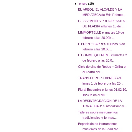
▼
enero
(19)
EL ÁRBOL, EL ALCALDE Y LA
MEDIATECA de Eric Rohme...
GLISSEMENTS PROGRESSIFS
DU PLAISIR el lunes 15 de ...
L’IMMORTELLE el martes 16 de
febrero a las 20.00h ...
L’ ÉDEN ET APRÈS el lunes 8 de
febrero a las 20.00...
L´HOMME QUI MENT el martes 2
de febrero a las 20.0...
Ciclo de cine de Robbe – Grillet en
el Teatro del ...
TRANS-EUROP-EXPRESS el
lunes 1 de febrero a las 20...
Plural Ensemble el lunes 01.02.10.
19:30h en el Mu...
LA DESINTEGRACIÓN DE LA
TONALIDAD: el atonalismo v...
Talleres sobre instrumentos
tradicionales y formas...
Exposición de instrumentos
musicales de la Edad Me...