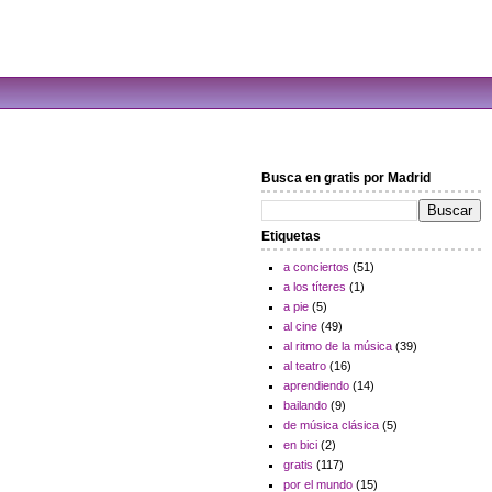
Busca en gratis por Madrid
Etiquetas
a conciertos
(51)
a los títeres
(1)
a pie
(5)
al cine
(49)
al ritmo de la música
(39)
al teatro
(16)
aprendiendo
(14)
bailando
(9)
de música clásica
(5)
en bici
(2)
gratis
(117)
por el mundo
(15)