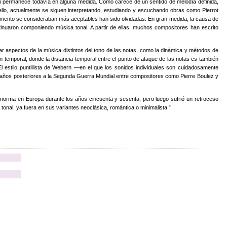
í permanece todavía en alguna medida. Como carece de un sentido de melodía definida,
ello, actualmente se siguen interpretando, estudiando y escuchando obras como Pierrot
mento se consideraban más aceptables han sido olvidadas. En gran medida, la causa de
ntinuaron componiendo música tonal. A partir de ellas, muchos compositores han escrito
r aspectos de la música distintos del tono de las notas, como la dinámica y métodos de
 temporal, donde la distancia temporal entre el punto de ataque de las notas es también
El estilo puntillista de Webern —en el que los sonidos individuales son cuidadosamente
 años posteriores a la Segunda Guerra Mundial entre compositores como Pierre Boulez y
 norma en Europa durante los años cincuenta y sesenta, pero luego sufrió un retroceso
onal, ya fuera en sus variantes neoclásica, romántica o minimalista.”