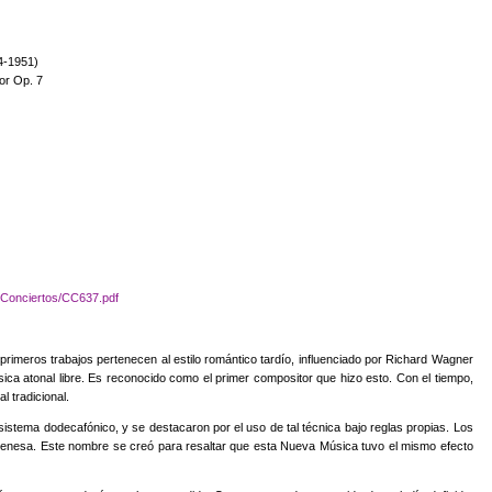
4-1951)
or Op. 7
Conciertos/CC637.pdf
primeros trabajos pertenecen al estilo romántico tardío, influenciado por Richard Wagner
sica atonal libre. Es reconocido como el primer compositor que hizo esto. Con el tiempo,
l tradicional.
istema dodecafónico, y se destacaron por el uso de tal técnica bajo reglas propias. Los
ienesa. Este nombre se creó para resaltar que esta Nueva Música tuvo el mismo efecto