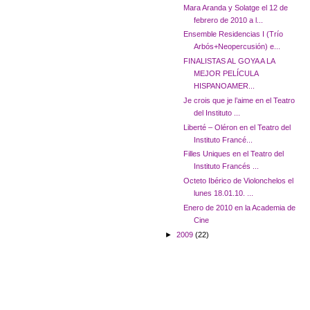
Mara Aranda y Solatge el 12 de
febrero de 2010 a l...
Ensemble Residencias I (Trío
Arbós+Neopercusión) e...
FINALISTAS AL GOYA A LA
MEJOR PELÍCULA
HISPANOAMER...
Je crois que je l’aime en el Teatro
del Instituto ...
Liberté – Oléron en el Teatro del
Instituto Francé...
Filles Uniques en el Teatro del
Instituto Francés ...
Octeto Ibérico de Violonchelos el
lunes 18.01.10. ...
Enero de 2010 en la Academia de
Cine
►
2009
(22)