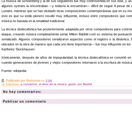
La música de Schoenberg y la de sus seguidores fue muy controvertida en sus días, y as
algunos oyentes la encontraban —y todavía la encuentran— difícil de seguir. A pesar de 
Lunaire, mientras que se han olvidado otras composiciones contemporáneas que en su mo
esto es que su estilo pionero resultó muy influyente, incluso entre compositores que co
música no basada en la tonalidad tradicional.
La técnica dodecafónica fue posteriormente adaptada por otros compositores para controla
ataque, creando música completamente serial. Milton Babbitt creó su sistema de puntuación
serializado. Algunos compositores serializaron aspectos como el registro o la dinámica. 
ubicados en la obra de manera que cada uno tiene importancia— fue muy influyente en los
Karlheinz Stockhausen.
Irónicamente, después de años de impopularidad, la técnica dodecafónica se convirtió en
cuando generaciones de jóvenes y viejos compositores retornaron a la escritura de música t
Fuente: wikipedia
Publicado por
Muévome
en
2:04
Etiquetas:
a conciertos
,
al ritmo de la música
,
gratis
,
por Madrid
No hay comentarios:
Publicar un comentario