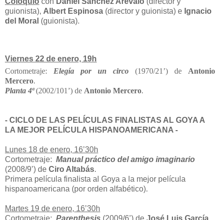
Coloquio
con
Daniel Sánchez Arévalo
(director y
guionista),
Albert Espinosa
(director y guionista) e
Ignacio
del Moral
(guionista).
Viernes 22 de enero, 19h
Cortometraje:
Elegía por un circo
(1970/21’) de
Antonio
Mercero
.
Planta 4ª
(2002/101’) de
Antonio Mercero
.
- CICLO DE LAS PELÍCULAS FINALISTAS AL GOYA A
LA MEJOR PELÍCULA HISPANOAMERICANA -
Lunes 18 de enero, 16’30h
Cortometraje:
Manual práctico del amigo imaginario
(2008/9’) de
Ciro Altabás
.
Primera película finalista al Goya a la mejor película
hispanoamericana (por orden alfabético).
Martes 19 de enero, 16’30h
Cortometraje:
Parenthesis
(2009/6’) de
José Luis García