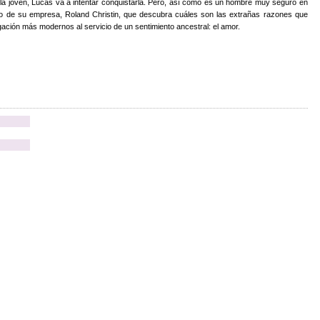
 la joven, Lucas va a intentar conquistarla. Pero, así como es un hombre muy seguro en
ado de su empresa, Roland Christin, que descubra cuáles son las extrañas razones que
gación más modernos al servicio de un sentimiento ancestral: el amor.