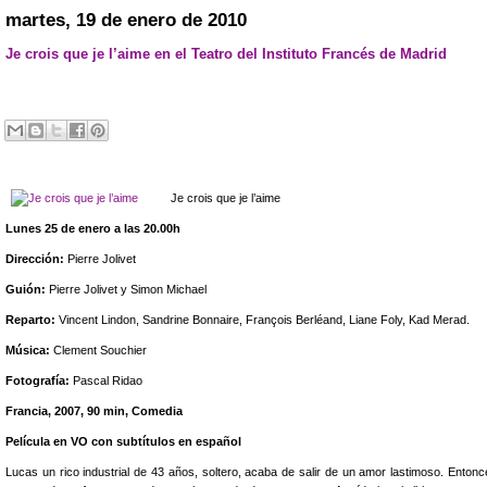
martes, 19 de enero de 2010
Je crois que je l’aime en el Teatro del Instituto Francés de Madrid
Je crois que je l’aime
Lunes 25 de enero a las 20.00h
Dirección:
Pierre Jolivet
Guión:
Pierre Jolivet y Simon Michael
Reparto:
Vincent Lindon, Sandrine Bonnaire, François Berléand, Liane Foly, Kad Merad.
Música:
Clement Souchier
Fotografía:
Pascal Ridao
Francia, 2007, 90 min, Comedia
Película en VO con subtítulos en español
Lucas un rico industrial de 43 años, soltero, acaba de salir de un amor lastimoso. Ento