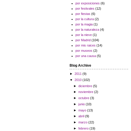
por exposiciones
(6)
por festivales
(12)
por fiestas
(6)
por la cultura
(2)
por la magia
(1)
por la naturaleza
(4)
por la nieve
(1)
por Madrid
(104)
por mis raices
(14)
por museos
(2)
por una causa
(5)
Blog Archive
►
2011
(9)
▼
2010
(102)
►
diciembre
(5)
►
noviembre
(2)
►
octubre
(3)
►
junio
(10)
►
mayo
(13)
►
abril
(9)
►
marzo
(22)
►
febrero
(19)