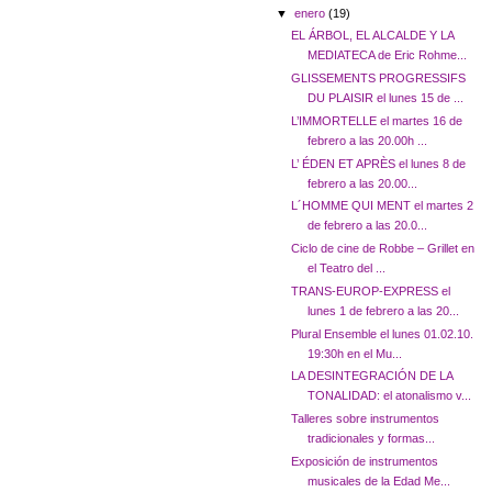
▼
enero
(19)
EL ÁRBOL, EL ALCALDE Y LA
MEDIATECA de Eric Rohme...
GLISSEMENTS PROGRESSIFS
DU PLAISIR el lunes 15 de ...
L’IMMORTELLE el martes 16 de
febrero a las 20.00h ...
L’ ÉDEN ET APRÈS el lunes 8 de
febrero a las 20.00...
L´HOMME QUI MENT el martes 2
de febrero a las 20.0...
Ciclo de cine de Robbe – Grillet en
el Teatro del ...
TRANS-EUROP-EXPRESS el
lunes 1 de febrero a las 20...
Plural Ensemble el lunes 01.02.10.
19:30h en el Mu...
LA DESINTEGRACIÓN DE LA
TONALIDAD: el atonalismo v...
Talleres sobre instrumentos
tradicionales y formas...
Exposición de instrumentos
musicales de la Edad Me...