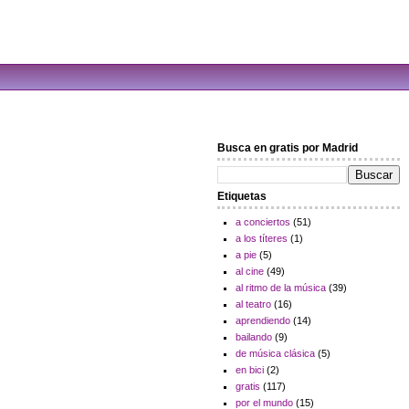
Busca en gratis por Madrid
Etiquetas
a conciertos
(51)
a los títeres
(1)
a pie
(5)
al cine
(49)
al ritmo de la música
(39)
al teatro
(16)
aprendiendo
(14)
bailando
(9)
de música clásica
(5)
en bici
(2)
gratis
(117)
por el mundo
(15)