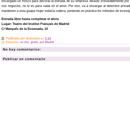
encargado un fresco para decorar la entrada de su empresa. Atraído irresistiblemente por
sus negocios, no lo es para nada en el amor. Por eso, va a encargar al detective priv
mantienen a esta guapa mujer todavía soltera, poniendo en práctica los métodos de investi
Entrada libre hasta completar el aforo
Lugar: Teatro del Institut Français de Madrid
C/ Marqués de la Ensenada, 10
Publicado por
Muévome
en
5:35
Etiquetas:
al cine
,
gratis
,
por Madrid
No hay comentarios:
Publicar un comentario