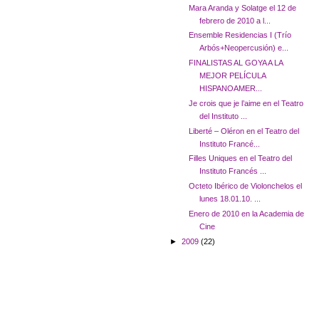
Mara Aranda y Solatge el 12 de
febrero de 2010 a l...
Ensemble Residencias I (Trío
Arbós+Neopercusión) e...
FINALISTAS AL GOYA A LA
MEJOR PELÍCULA
HISPANOAMER...
Je crois que je l’aime en el Teatro
del Instituto ...
Liberté – Oléron en el Teatro del
Instituto Francé...
Filles Uniques en el Teatro del
Instituto Francés ...
Octeto Ibérico de Violonchelos el
lunes 18.01.10. ...
Enero de 2010 en la Academia de
Cine
►
2009
(22)