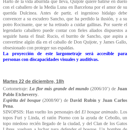
Harto de la vida aburrida que lleva, Quijote quiere batirse en duelo
con el caballero de la Media Luna en Barcelona por el amor de su
querida Dulcinea. Antes de partir, el ingenioso hidalgo debe
convencer a su escudero Sancho, que ha perdido la ilusión, y a su
potro Rocinante, que se ha retirado a cuidar gallinas. Por suerte el
legendario caballero puede contar con fieles aliados dispuestos a
seguirle hasta el final: Rucio, el burrito de Sancho, que aspira a
convertirse algún día en el caballo de Don Quijote, y James Gallo,
obsesionado con proteger sus espaldas.
La proyección de este largometraje será accesible para
personas con discapacidades visuales y auditivas.
Martes 22 de diciembre, 18h
Cortometraje:
La flor más grande del mundo
(2006/10’) de
Juan
Pablo Etcheverry
.
Espíritu del bosque
(2008/90’) de
David Rubín y Juan Carlos
Pena
.
SINOPSIS: Han vuelto los personajes del
El bosque animado
. Los
topos Furi y Linda, el ratón Piorno con la ayuda de Cebollo, un
topo miedoso recién llegado de la ciudad, y del Clan de los Gatos
Libres, vuelven a luchar para defender el bosque. Un hombre de