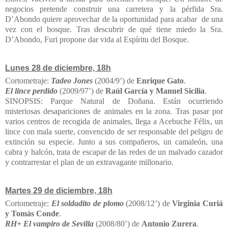
negocios pretende construir una carretera y la pérfida Sra.
D’Abondo quiere aprovechar de la oportunidad para acabar de una
vez con el bosque. Tras descubrir de qué tiene miedo la Sra.
D’Abondo, Furi propone dar vida al Espíritu del Bosque.
Lunes 28 de diciembre, 18h
Cortometraje:
Tadeo Jones
(2004/9’) de
Enrique Gato
.
El lince perdido
(2009/97’) de
Raúl García y Manuel Sicilia
.
SINOPSIS: Parque Natural de Doñana. Están ocurriendo
misteriosas desapariciones de animales en la zona. Tras pasar por
varios centros de recogida de animales, llega a Acebuche Félix, un
lince con mala suerte, convencido de ser responsable del peligro de
extinción su especie. Junto a sus compañeros, un camaleón, una
cabra y halcón, trata de escapar de las redes de un malvado cazador
y contrarrestar el plan de un extravagante millonario.
Martes 29 de diciembre, 18h
Cortometraje:
El soldadito de plomo
(2008/12’) de
Virginia Curiá
y Tomás Conde
.
RH+ El vampiro de Sevilla
(2008/80’) de
Antonio Zurera
.